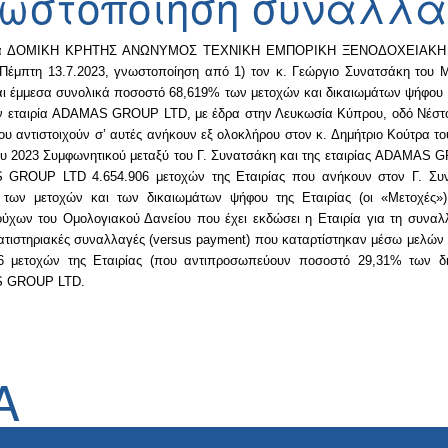
ωστοποίηση συναλλ
ία ΔΟΜΙΚΗ ΚΡΗΤΗΣ ΑΝΩΝΥΜΟΣ ΤΕΧΝΙΚΗ ΕΜΠΟΡΙΚΗ ΞΕΝΟΔΟΧΕΙΑΚΗ ΒΙΟ
Πέμπτη 13.7.2023, γνωστοποίηση από 1) τον κ. Γεώργιο Συνατσάκη του Μιχ
ι έμμεσα συνολικά ποσοστό 68,619% των μετοχών και δικαιωμάτων ψήφου τη
ην εταιρία ADAMAS GROUP LTD, με έδρα στην Λευκωσία Κύπρου, οδό Νέστορο
υ αντιστοιχούν σ’ αυτές ανήκουν εξ ολοκλήρου στον κ. Δημήτριο Κούτρα τ
ου 2023 Συμφωνητικού μεταξύ του Γ. Συνατσάκη και της εταιρίας ADAMAS 
GROUP LTD 4.654.906 μετοχών της Εταιρίας που ανήκουν στον Γ. Συνα
 των μετοχών και των δικαιωμάτων ψήφου της Εταιρίας (οι «Μετοχές
ύχων του Ομολογιακού Δανείου που έχει εκδώσει η Εταιρία για τη συναλ
τιστηριακές συναλλαγές (versus payment) που καταρτίστηκαν μέσω μελών
06 μετοχών της Εταιρίας (που αντιπροσωπεύουν ποσοστό 29,31% των δ
 GROUP LTD.
Α