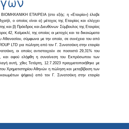
αγών
ΜΗΧΑΝΙΚΗ ΕΤΑΙΡΕΙΑ (στο εξής: η «Εταιρία») έλαβε
αήλ, ο οποίος είναι α) μέτοχος της Εταιρίας και ελέγχει
ς και β) Πρόεδρος και Διευθύνων Σύμβουλος της Εταιρίας
ς 42, Καϊμακλί, της οποίας οι μετοχές και τα δικαιώματα
ου Αθανασίου, σύμφωνα με την οποία, σε συνέχεια του από
GROUP LTD για πώληση από τον Γ. Συνατσάκη στην εταιρία
τσάκη, οι οποίες αντιστοιχούν σε ποσοστό 29,31% του
»), και αφού ελήφθη η συναίνεση του Εκπρόσωπου των
λαγή αυτή, χθες Τετάρτη, 12.7.2023 πραγματοποιήθηκε με
 του Χρηματιστηρίου Αθηνών η πώληση και μεταβίβαση των
ικαιωμάτων ψήφου) από τον Γ. Συνατσάκη στην εταιρία