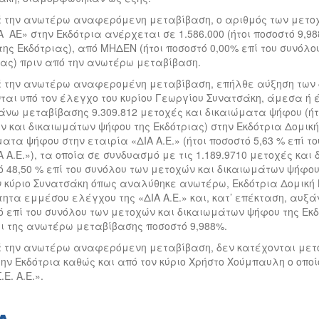
ά την ανωτέρω αναφερόμενη μεταβίβαση, ο αριθμός των μετο
Α ΑΕ» στην Εκδότρια ανέρχεται σε 1.586.000 (ήτοι ποσοστό 9,
της Εκδότριας), από ΜΗΔΕΝ (ήτοι ποσοστό 0,00% επί του συνόλ
ιας) πριν από την ανωτέρω μεταβίβαση.
ά την ανωτέρω αναφερομένη μεταβίβαση, επήλθε αύξηση των δ
ται υπό τον έλεγχο του κυρίου Γεωργίου Συνατσάκη, άμεσα ή 
άνω μεταβίβασης 9.309.812 μετοχές και δικαιώματα ψήφου (ήτο
 και δικαιωμάτων ψήφου της Εκδότριας) στην Εκδότρια Δομική Κ
ατα ψήφου στην εταιρία «ΔΙΑ Α.Ε.» (ήτοι ποσοστό 5,63 % επί 
Α Α.Ε.»), τα οποία σε συνδυασμό με τις 1.189.9710 μετοχές και
 48,50 % επί του συνόλου των μετοχών και δικαιωμάτων ψήφου 
ν κύριο Συνατσάκη όπως αναλύθηκε ανωτέρω, Εκδότρια Δομική Κ
ητα εμμέσου ελέγχου της «ΔΙΑ Α.Ε.» και, κατ’ επέκταση, αυξ
ό επί του συνόλου των μετοχών και δικαιωμάτων ψήφου της Εκδ
ι της ανωτέρω μεταβίβασης ποσοστό 9,988%.
ά την ανωτέρω αναφερόμενη μεταβίβαση, δεν κατέχονται μετοχ
την Εκδότρια καθώς και από τον κύριο Χρήστο Χούμπαυλη ο οπο
.Ε. Α.Ε.».