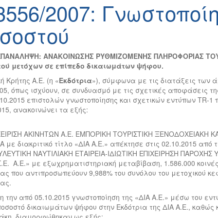
3556/2007: Γνωστοποί
σοστού
ΠΑΝΑΛΗΨΗ: ΑΝΑΚΟΙΝΩΣΗΣ ΡΥΘΜΙΖΟΜΕΝΗΣ ΠΛΗΡΟΦΟΡΙΑΣ ΤΟΥ Ν
ού μετόχων σε επίπεδο δικαιωμάτων ψήφου.
ή Κρήτης Α.Ε. (η «
Εκδότρια
»), σύμφωνα με τις διατάξεις των άρ
005, όπως ισχύουν, σε συνδυασμό με τις σχετικές αποφάσεις 
10.2015 επιστολών γνωστοποίησης και σχετικών εντύπων TR-1 
015, ανακοινώνει τα εξής:
ΧΕΙΡΙΣΗ ΑΚΙΝΗΤΩΝ Α.Ε. ΕΜΠΟΡΙΚΗ ΤΟΥΡΙΣΤΙΚΗ ΞΕΝΟΔΟΧΕΙΑΚΗ 
Α με διακριτικό τίτλο «ΔΙΑ Α.Ε.» απέκτησε στις 02.10.2015 απ
ΛΕΥΤΙΚΗ ΝΑΥΤΙΛΙΑΚΗ ΕΤΑΙΡΕΙΑ-ΙΔΙΩΤΙΚΗ ΕΠΙΧΕΙΡΗΣΗ ΠΑΡΟΧΗΣ Υ
Σ.Ε. Α.Ε.» με εξωχρηματιστηριακή μεταβίβαση, 1.586.000 κοιν
ιας που αντιπροσωπεύουν 9,988% του συνόλου του μετοχικού κ
ας.
 την από 05.10.2015 γνωστοποίηση της «ΔΙΑ Α.Ε.» μέσω του εντ
ποσοστό δικαιωμάτων ψήφου στην Εκδότρια της ΔΙΑ Α.Ε., καθώς
άκη, διαμορφώθηκαν ως εξής: