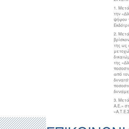
1. Μετ
την «ΔΙ
ψήφου 
Εκδότρ
2. Μετ
βρίσκον
της ως 
μετοχών
δικαιώμ
της «ΔΙ
ποσοστό
από το
δυνατότ
ποσοστ
δυνάμε
3. Μετ
Α.Ε.» σ
«Α.Τ.Ε.Σ