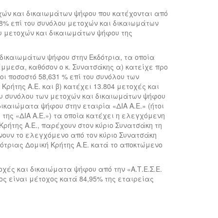
χών και δικαιωμάτων ψήφου που κατέχονται από
988% επί του συνόλου μετοχών και δικαιωμάτων
ου μετοχών και δικαιωμάτων ψήφου της
ικαιωμάτων ψήφου στην Εκδότρια, τα οποία
έμμεσα, καθόσον ο κ. Συνατσάκης α) κατείχε προ
ι ποσοστό 58,631 % επί του συνόλου των
ρήτης Α.Ε. και β) κατέχει 13.804 μετοχές και
του συνόλου των μετοχών και δικαιωμάτων ψήφου
 δικαιώματα ψήφου στην εταιρία «ΔΙΑ Α.Ε.» (ήτοι
της «ΔΙΑ Α.Ε.») τα οποία κατέχει η ελεγχόμενη
ρήτης Α.Ε., παρέχουν στον κύριο Συνατσάκη τη
άνουν το ελεγχόμενο από τον κύριο Συνατσάκη
ότριας Δομική Κρήτης Α.Ε. κατά το αποκτώμενο
ές και δικαιώματα ψήφου από την «A.Τ.Ε.Σ.Ε.
ίος είναι μέτοχος κατά 84,95% της εταιρείας