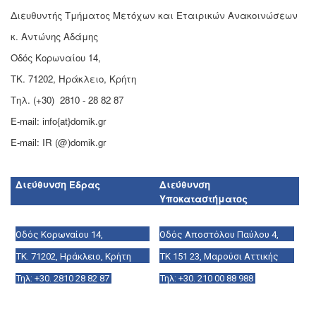
Διευθυντής Τμήματος Μετόχων και Εταιρικών Ανακοινώσεων
κ. Αντώνης Αδάμης
Οδός Κορωναίου 14,
ΤΚ. 71202, Ηράκλειο, Κρήτη
Τηλ. (+30) 2810 - 28 82 87
E-mail: info{at}domik.gr
E-mail: IR (@)domik.gr
Διεύθυνση Έδρας
Διεύθυνση
Υποκαταστήματος
Οδός Κορωναίου 14,
Οδός Αποστόλου Παύλου 4,
ΤΚ. 71202, Ηράκλειο, Κρήτη
ΤΚ 151 23, Μαρούσι Αττικής
Τηλ: +30. 2810 28 82 87
Τηλ: +30. 210 00 88 988
E-mail: info{at}domik.gr